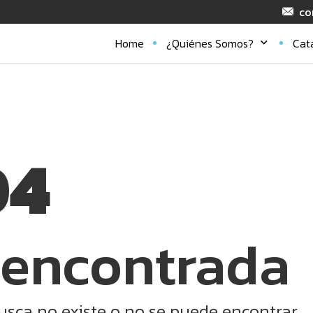
co
Home
¿Quiénes Somos?
Cat
04
 encontrada
usca no existe o no se puede encontrar.