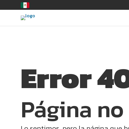
Error 4
Página no
Lo sentimos, pero la página que b