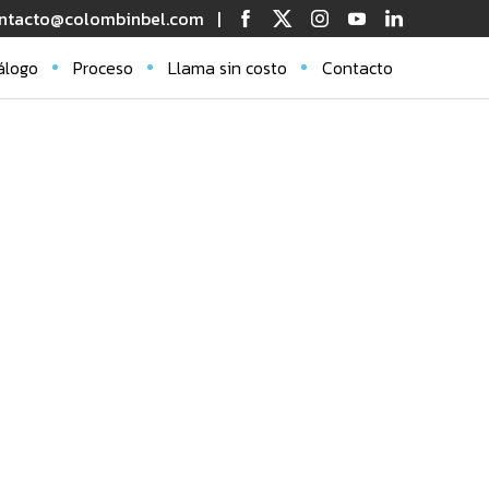
ntacto@colombinbel.com
|
álogo
Proceso
Llama sin costo
Contacto